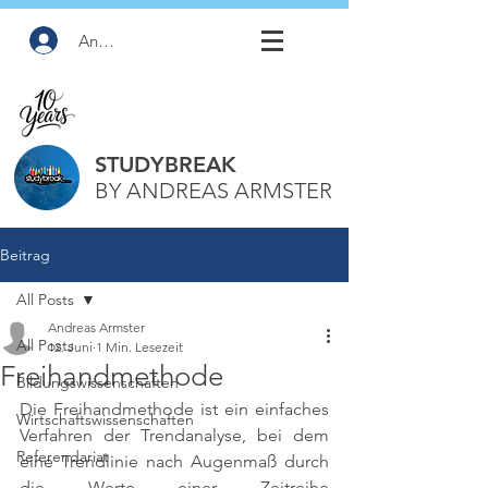
Anmelden
STUDYBREAK
BY ANDREAS ARMSTER
Beitrag
All Posts
Andreas Armster
All Posts
12. Juni
1 Min. Lesezeit
Freihandmethode
Bildungswissenschaften
Die Freihandmethode ist ein einfaches 
Wirtschaftswissenschaften
Verfahren der Trendanalyse, bei dem 
Referendariat
eine Trendlinie nach Augenmaß durch 
die Werte einer Zeitreihe 