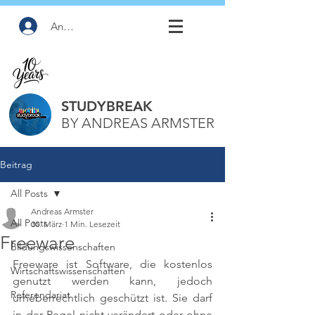
Anmelden
STUDYBREAK
BY ANDREAS ARMSTER
Beitrag
All Posts
Andreas Armster
All Posts
30. März
1 Min. Lesezeit
Freeware
Bildungswissenschaften
Freeware ist Software, die kostenlos 
Wirtschaftswissenschaften
genutzt werden kann, jedoch 
Referendariat
urheberrechtlich geschützt ist. Sie darf 
in der Regel nicht verändert oder ohne 