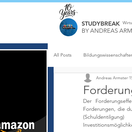
STUDYBREAK
Wirt
BY ANDREAS ARM
All Posts
Bildungswissenschafte
Andreas Armster
1
Forderun
Der Forderungseffe
Forderungen, die du
(Schuldentilgung
Investitionsmöglichke