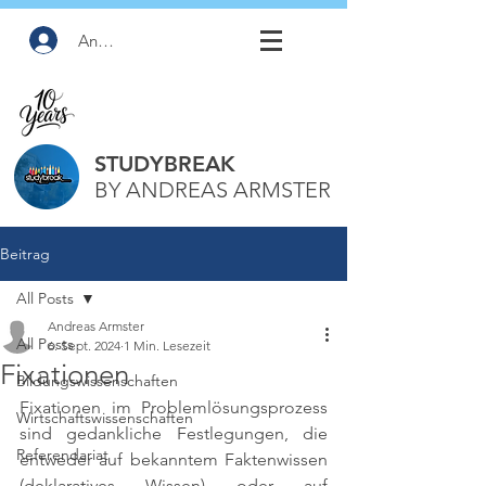
Anmelden
STUDYBREAK
BY ANDREAS ARMSTER
Beitrag
All Posts
Andreas Armster
All Posts
6. Sept. 2024
1 Min. Lesezeit
Fixationen
Bildungswissenschaften
Fixationen im Problemlösungsprozess 
Wirtschaftswissenschaften
sind gedankliche Festlegungen, die 
Referendariat
entweder auf bekanntem Faktenwissen 
(deklaratives Wissen) oder auf 