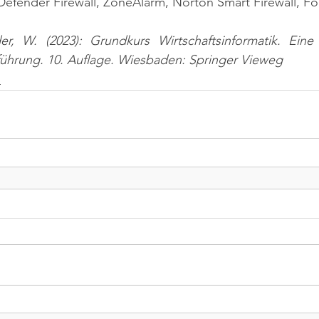
efender Firewall, ZoneAlarm, Norton Smart Firewall, Fo
er, W. (2023): Grundkurs Wirtschaftsinformatik. Ein
nführung. 10. Auflage. Wiesbaden: Springer Vieweg
n