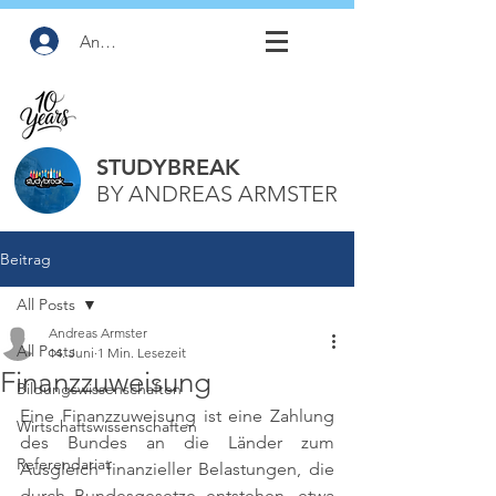
Anmelden
STUDYBREAK
BY ANDREAS ARMSTER
Beitrag
All Posts
Andreas Armster
All Posts
14. Juni
1 Min. Lesezeit
Finanzzuweisung
Bildungswissenschaften
Eine Finanzzuweisung ist eine Zahlung 
Wirtschaftswissenschaften
des Bundes an die Länder zum 
Referendariat
Ausgleich finanzieller Belastungen, die 
durch Bundesgesetze entstehen, etwa 