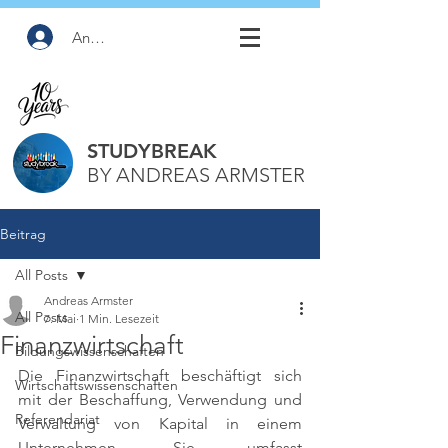
Anmelden
STUDYBREAK
BY ANDREAS ARMSTER
Beitrag
All Posts
Andreas Armster
All Posts
7. Mai
1 Min. Lesezeit
Finanzwirtschaft
Bildungswissenschaften
Die Finanzwirtschaft beschäftigt sich 
Wirtschaftswissenschaften
mit der Beschaffung, Verwendung und 
Referendariat
Verwaltung von Kapital in einem 
Unternehmen. Sie umfasst 