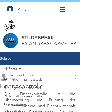
Anmelden
STUDYBREAK
BY ANDREAS ARMSTER
Beitrag
All Posts
Andreas Armster
All Posts
14. Juni
1 Min. Lesezeit
Finanzkontrolle
Bildungswissenschaften
Die Finanzkontrolle ist die 
Wirtschaftswissenschaften
Überwachung und Prüfung der 
Referendariat
Haushaltsführung und Finanzwirtschaft 
öffentlicher Einrichtungen. Sie soll 