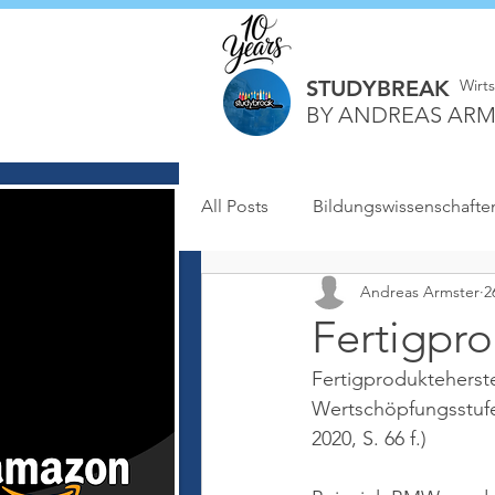
STUDYBREAK
Wirt
BY ANDREAS ARM
All Posts
Bildungswissenschafte
Andreas Armster
2
Fertigpro
Fertigprodukteher
Wertschöpfungsstuf
2020, S. 66 f.)