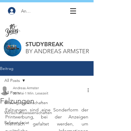
Anmelden
STUDYBREAK
BY ANDREAS ARMSTER
Beitrag
All Posts
Andreas Armster
All Posts
30. Mai
1 Min. Lesezeit
Falzungen
Bildungswissenschaften
Falzungen sind eine Sonderform der 
Wirtschaftswissenschaften
Printwerbung, bei der Anzeigen 
Referendariat
mehrfach gefaltet werden, um 
zusätzliche Informationen 