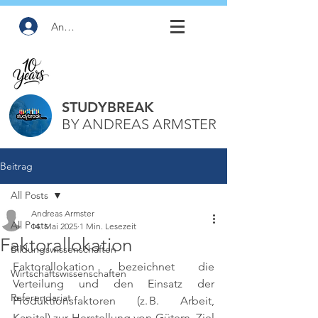
Anmelden
STUDYBREAK
BY ANDREAS ARMSTER
Beitrag
All Posts
Andreas Armster
All Posts
14. Mai 2025
1 Min. Lesezeit
Faktorallokation
Bildungswissenschaften
Faktorallokation bezeichnet die 
Wirtschaftswissenschaften
Verteilung und den Einsatz der 
Referendariat
Produktionsfaktoren (z. B. Arbeit, 
Kapital) zur Herstellung von Gütern. Ziel 