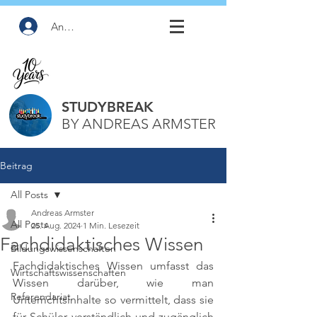
Anmelden
STUDYBREAK
BY ANDREAS ARMSTER
Beitrag
All Posts
Andreas Armster
All Posts
25. Aug. 2024
1 Min. Lesezeit
Fachdidaktisches Wissen
Bildungswissenschaften
Fachdidaktisches Wissen umfasst das 
Wirtschaftswissenschaften
Wissen darüber, wie man 
Referendariat
Unterrichtsinhalte so vermittelt, dass sie 
für Schüler verständlich und zugänglich 