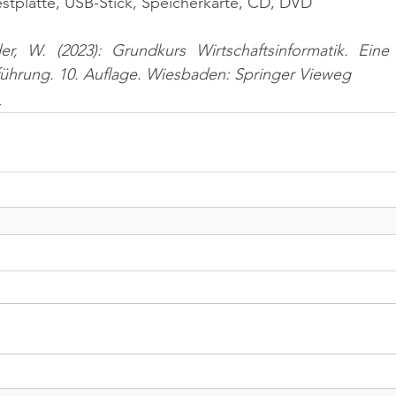
estplatte, USB-Stick, Speicherkarte, CD, DVD
er, W. (2023): Grundkurs Wirtschaftsinformatik. Ein
nführung. 10. Auflage. Wiesbaden: Springer Vieweg
n