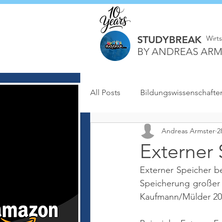
STUDYBREAK
Wirt
BY ANDREAS ARM
All Posts
Bildungswissenschafte
Andreas Armster
2
Externer 
Externer Speicher be
Speicherung großer 
Kaufmann/Mülder 202