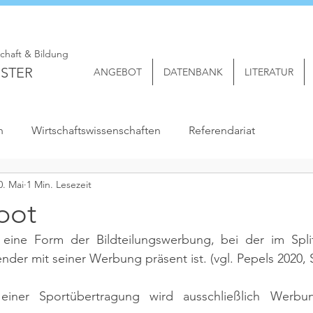
schaft & Bildung
STER
ANGEBOT
DATENBANK
LITERATUR
n
Wirtschaftswissenschaften
Referendariat
0. Mai
1 Min. Lesezeit
pot
t eine Form der Bildteilungswerbung, bei der im Split
nder mit seiner Werbung präsent ist. 
(vgl. Pepels 2020, S
 einer Sportübertragung wird ausschließlich Werbu