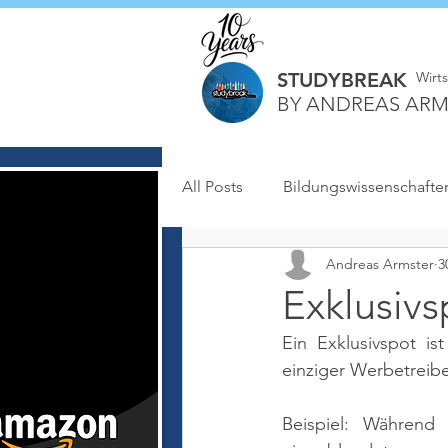
STUDYBREAK
Wirt
BY ANDREAS ARM
All Posts
Bildungswissenschafte
Andreas Armster
3
Exklusivs
Ein Exklusivspot is
einziger Werbetreibe
Beispiel: Während