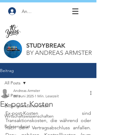
Anmelden
STUDYBREAK
BY ANDREAS ARMSTER
Beitrag
All Posts
Andreas Armster
All Posts
30. Juni 2025
1 Min. Lesezeit
Ex-post-Kosten
Bildungswissenschaften
Ex-post-Kosten sind 
Wirtschaftswissenschaften
Transaktionskosten, die während oder 
Referendariat
nach dem Vertragsabschluss anfallen. 
Dazu gehören Kontrollkosten (zum 