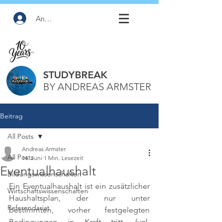
Anmelden
STUDYBREAK
BY ANDREAS ARMSTER
Beitrag
All Posts
Andreas Armster
All Posts
14. Juni
1 Min. Lesezeit
Eventualhaushalt
Bildungswissenschaften
Ein Eventualhaushalt ist ein zusätzlicher 
Wirtschaftswissenschaften
Haushaltsplan, der nur unter 
Referendariat
bestimmten, vorher festgelegten 
Bedingungen in Kraft tritt. 
(vgl. 