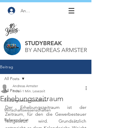
Anmelden
STUDYBREAK
BY ANDREAS ARMSTER
Beitrag
All Posts
Andreas Armster
All Posts
7. Juli
1 Min. Lesezeit
Erhebungszeitraum
Bildungswissenschaften
Der Erhebungszeitraum ist der 
Wirtschaftswissenschaften
Zeitraum, für den die Gewerbesteuer 
Referendariat
festgesetzt wird. Grundsätzlich 
entspricht er dem Kalenderjahr. Weicht 