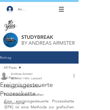
Anmelden
STUDYBREAK
BY ANDREAS ARMSTER
Beitrag
All Posts
Andreas Armster
All Posts
30. März
1 Min. Lesezeit
Ereignisgesteuerte
Bildungswissenschaften
Prozesskette
Wirtschaftswissenschaften
Eine ereignisgesteuerte Prozesskette 
Referendariat
(EPK) ist eine Methode zur grafischen 