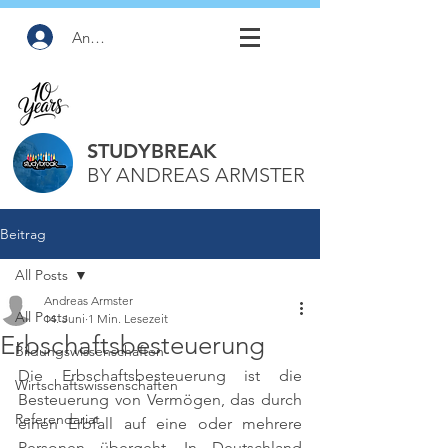
Anmelden
STUDYBREAK
BY ANDREAS ARMSTER
Beitrag
All Posts
Andreas Armster
All Posts
14. Juni
1 Min. Lesezeit
Erbschaftsbesteuerung
Bildungswissenschaften
Die Erbschaftsbesteuerung ist die 
Wirtschaftswissenschaften
Besteuerung von Vermögen, das durch 
Referendariat
einen Erbfall auf eine oder mehrere 
Personen übergeht. In Deutschland 