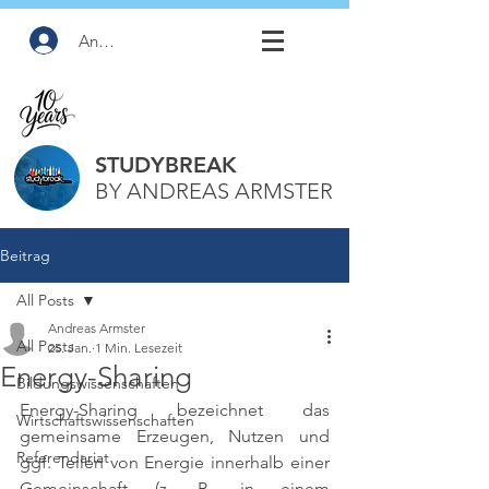
Anmelden
STUDYBREAK
BY ANDREAS ARMSTER
Beitrag
All Posts
Andreas Armster
All Posts
25. Jan.
1 Min. Lesezeit
Energy-Sharing
Bildungswissenschaften
Energy-Sharing bezeichnet das 
Wirtschaftswissenschaften
gemeinsame Erzeugen, Nutzen und 
Referendariat
ggf. Teilen von Energie innerhalb einer 
Gemeinschaft (z. B. in einem 