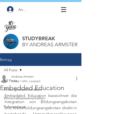
Anmelden
STUDYBREAK
BY ANDREAS ARMSTER
Beitrag
All Posts
Andreas Armster
All Posts
9. Mai
1 Min. Lesezeit
Embedded Education
Bildungswissenschaften
Embedded Education bezeichnet die 
Wirtschaftswissenschaften
Integration von Bildungsangeboten 
Referendariat
und Weiterbildungsangeboten direkt in 
bestehende Unternehmenslösungen 