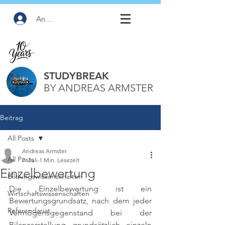
Anmelden
STUDYBREAK
BY ANDREAS ARMSTER
Beitrag
All Posts
Andreas Armster
All Posts
7. Juli
1 Min. Lesezeit
Einzelbewertung
Bildungswissenschaften
Die Einzelbewertung ist ein 
Wirtschaftswissenschaften
Bewertungsgrundsatz, nach dem jeder 
Referendariat
Vermögensgegenstand bei der 
Bilanzerstellung grundsätzlich einzeln 