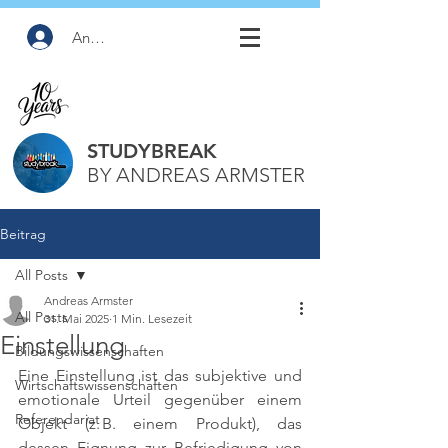
Anmelden
STUDYBREAK
BY ANDREAS ARMSTER
Beitrag
All Posts
Andreas Armster
All Posts
31. Mai 2025
1 Min. Lesezeit
Einstellung
Bildungswissenschaften
Eine Einstellung ist das subjektive und 
Wirtschaftswissenschaften
emotionale Urteil gegenüber einem 
Referendariat
Objekt (z. B. einem Produkt), das 
dessen Eignung zur Befriedigung von 