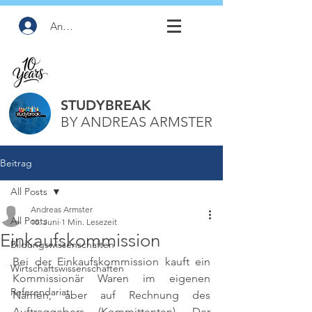
Anmelden
STUDYBREAK
BY ANDREAS ARMSTER
Beitrag
All Posts
Andreas Armster
All Posts
10. Juni
1 Min. Lesezeit
Einkaufskommission
Bildungswissenschaften
Bei der Einkaufskommission kauft ein 
Wirtschaftswissenschaften
Kommissionär Waren im eigenen 
Referendariat
Namen, aber auf Rechnung des 
Auftraggebers (Kommittenten). Der 