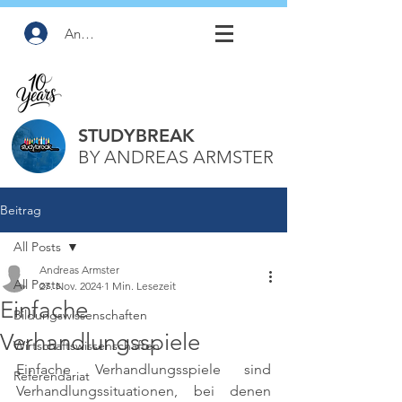
Anmelden
STUDYBREAK
BY ANDREAS ARMSTER
Beitrag
All Posts
Andreas Armster
All Posts
27. Nov. 2024
1 Min. Lesezeit
Einfache
Bildungswissenschaften
Verhandlungsspiele
Wirtschaftswissenschaften
Einfache Verhandlungsspiele sind 
Referendariat
Verhandlungssituationen, bei denen 