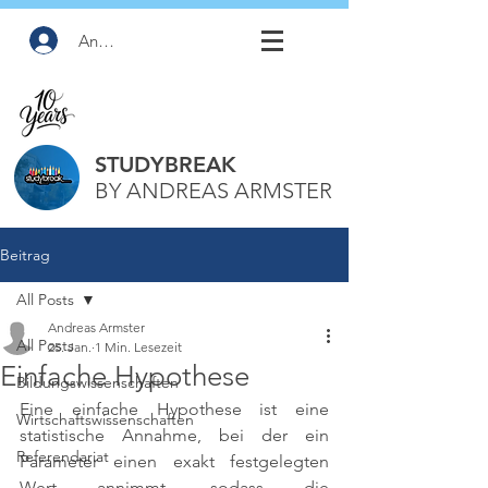
Anmelden
STUDYBREAK
BY ANDREAS ARMSTER
Beitrag
All Posts
Andreas Armster
All Posts
25. Jan.
1 Min. Lesezeit
Einfache Hypothese
Bildungswissenschaften
Eine einfache Hypothese ist eine 
Wirtschaftswissenschaften
statistische Annahme, bei der ein 
Referendariat
Parameter einen exakt festgelegten 
Wert annimmt, sodass die 