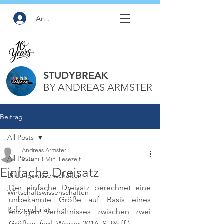
Anmelden
STUDYBREAK
BY ANDREAS ARMSTER
Beitrag
All Posts
Andreas Armster
All Posts
9. Juni
1 Min. Lesezeit
Einfache Dreisatz
Bildungswissenschaften
Der einfache Dreisatz berechnet eine 
Wirtschaftswissenschaften
unbekannte Größe auf Basis eines 
Referendariat
einzigen Verhältnisses zwischen zwei 
Größen. 
(vgl. Weber 2016, S. 96 ff.)