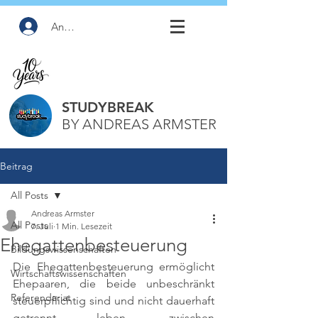
Anmelden
STUDYBREAK
BY ANDREAS ARMSTER
Beitrag
All Posts
Andreas Armster
All Posts
7. Juli
1 Min. Lesezeit
Ehegattenbesteuerung
Bildungswissenschaften
Die Ehegattenbesteuerung ermöglicht 
Wirtschaftswissenschaften
Ehepaaren, die beide unbeschränkt 
Referendariat
steuerpflichtig sind und nicht dauerhaft 
getrennt leben, zwischen 