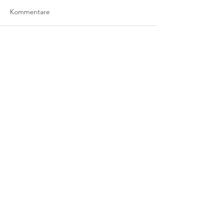
Kommentare
Kommentar verfassen...