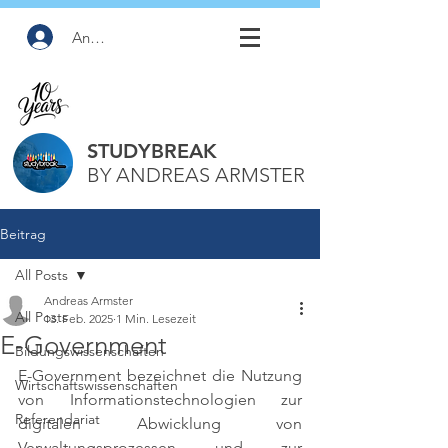
Anmelden
STUDYBREAK
BY ANDREAS ARMSTER
Beitrag
All Posts
Andreas Armster
All Posts
13. Feb. 2025
1 Min. Lesezeit
E-Government
Bildungswissenschaften
E-Government bezeichnet die Nutzung 
Wirtschaftswissenschaften
von Informationstechnologien zur 
Referendariat
digitalen Abwicklung von 
Verwaltungsprozessen und zur 