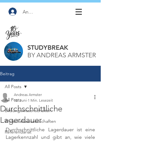
Anmelden
STUDYBREAK
BY ANDREAS ARMSTER
Beitrag
All Posts
Andreas Armster
All Posts
12. Juni
1 Min. Lesezeit
Durchschnittliche
Bildungswissenschaften
Lagerdauer
Wirtschaftswissenschaften
Durchschnittliche Lagerdauer ist eine 
Referendariat
Lagerkennzahl und gibt an, wie viele 