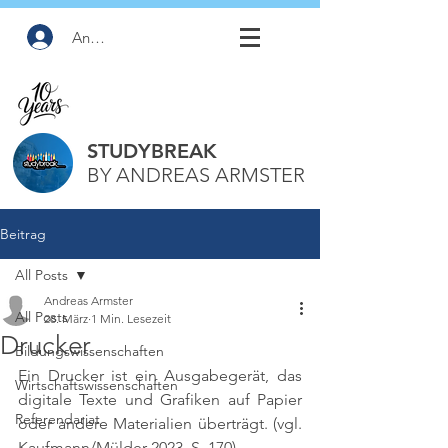
Anmelden
STUDYBREAK
BY ANDREAS ARMSTER
Beitrag
All Posts
Andreas Armster
All Posts
28. März
1 Min. Lesezeit
Drucker
Bildungswissenschaften
Ein Drucker ist ein Ausgabegerät, das 
Wirtschaftswissenschaften
digitale Texte und Grafiken auf Papier 
Referendariat
oder andere Materialien überträgt. 
(vgl. 
Kaufmann/Mülder 2023, S. 170)