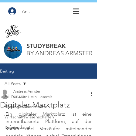
Anmelden
STUDYBREAK
BY ANDREAS ARMSTER
Beitrag
All Posts
Andreas Armster
All Posts
23. März
1 Min. Lesezeit
Digitaler Marktplatz
Bildungswissenschaften
Ein digitaler Marktplatz ist eine 
Wirtschaftswissenschaften
internetbasierte Plattform, auf der 
Referendariat
Käufer und Verkäufer miteinander 
handeln können, wobei Transaktionen 