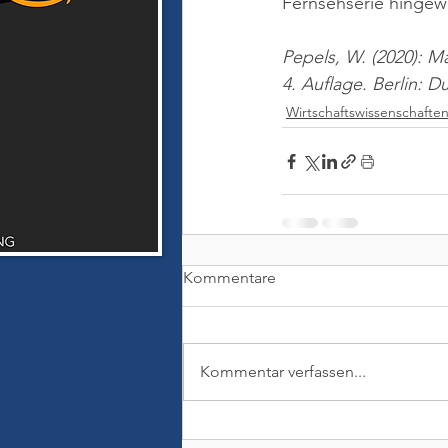
Fernsehserie hingew
Pepels, W. (2020): M
4. Auflage. Berlin: 
Wirtschaftswissenschafte
Kommentare
Kommentar verfassen...