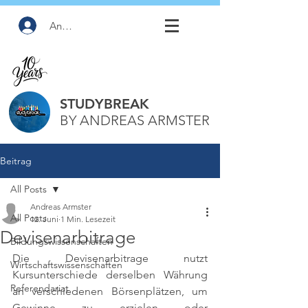
Anmelden
STUDYBREAK
BY ANDREAS ARMSTER
Beitrag
All Posts
Andreas Armster
All Posts
12. Juni
1 Min. Lesezeit
Devisenarbitrage
Bildungswissenschaften
Die Devisenarbitrage nutzt 
Wirtschaftswissenschaften
Kursunterschiede derselben Währung 
Referendariat
an verschiedenen Börsenplätzen, um 
Gewinne zu erzielen oder 