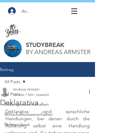
Anmelden
STUDYBREAK
BY ANDREAS ARMSTER
Beitrag
All Posts
Andreas Armster
All Posts
13. Mai
1 Min. Lesezeit
Deklarativa
Bildungswissenschaften
Deklarativa sind sprachliche 
Wirtschaftswissenschaften
Handlungen, bei denen durch die 
Referendariat
Äußerung selbst eine Handlung 
vollzogen wird. Sie haben meist einen 