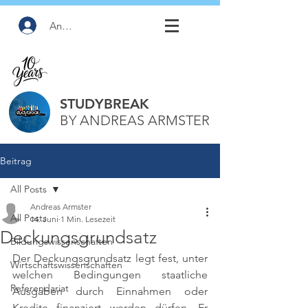
Anmelden
STUDYBREAK
BY ANDREAS ARMSTER
Beitrag
All Posts
Andreas Armster
All Posts
14. Juni
1 Min. Lesezeit
Deckungsgrundsatz
Bildungswissenschaften
Der Deckungsgrundsatz legt fest, unter 
Wirtschaftswissenschaften
welchen Bedingungen staatliche 
Referendariat
Ausgaben durch Einnahmen oder 
Kredite finanziert werden dürfen. Er 