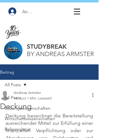
Anmelden
STUDYBREAK
BY ANDREAS ARMSTER
Beitrag
All Posts
Andreas Armster
All Posts
14. Juni
1 Min. Lesezeit
Deckung
Bildungswissenschaften
Deckung bezeichnet die Bereitstellung 
Wirtschaftswissenschaften
ausreichender Mittel zur Erfüllung einer 
Referendariat
finanziellen Verpflichtung oder zur 
Absicherung von Geldwerten und 