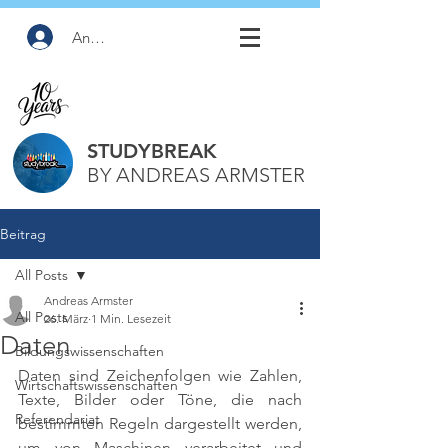
Anmelden
STUDYBREAK
BY ANDREAS ARMSTER
Beitrag
All Posts
Andreas Armster
All Posts
26. März
1 Min. Lesezeit
Daten
Bildungswissenschaften
Daten sind Zeichenfolgen wie Zahlen, 
Wirtschaftswissenschaften
Texte, Bilder oder Töne, die nach 
Referendariat
bestimmten Regeln dargestellt werden, 
um von Maschinen verarbeitet und 