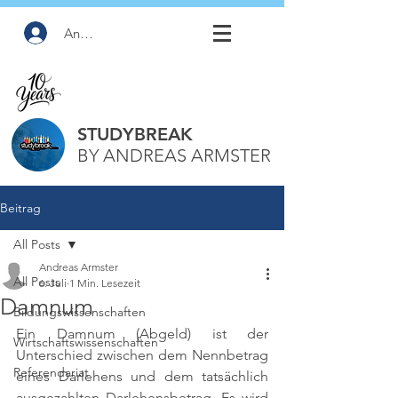
Anmelden
STUDYBREAK
BY ANDREAS ARMSTER
Beitrag
All Posts
Andreas Armster
All Posts
6. Juli
1 Min. Lesezeit
Damnum
Bildungswissenschaften
Ein Damnum (Abgeld) ist der 
Wirtschaftswissenschaften
Unterschied zwischen dem Nennbetrag 
Referendariat
eines Darlehens und dem tatsächlich 
ausgezahlten Darlehensbetrag. Es wird 