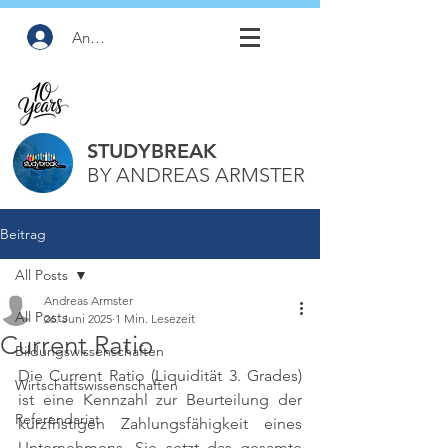
Anmelden
STUDYBREAK
BY ANDREAS ARMSTER
Beitrag
All Posts
Andreas Armster
All Posts
26. Juni 2025
1 Min. Lesezeit
Current Ratio
Bildungswissenschaften
Die Current Ratio (Liquidität 3. Grades) 
Wirtschaftswissenschaften
ist eine Kennzahl zur Beurteilung der 
Referendariat
kurzfristigen Zahlungsfähigkeit eines 
Unternehmens. Sie setzt das gesamte 