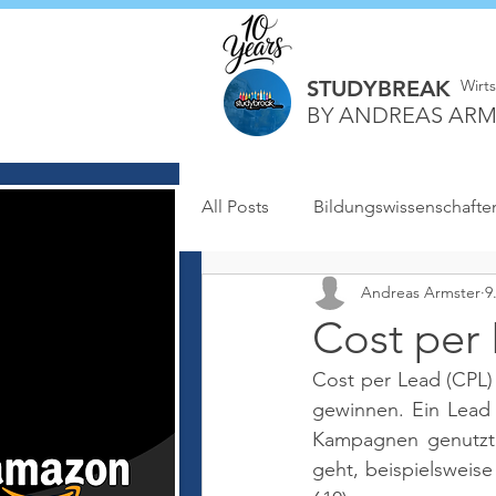
STUDYBREAK
Wirt
BY ANDREAS ARM
All Posts
Bildungswissenschafte
Andreas Armster
9
Cost per
Cost per Lead (CPL) 
gewinnen. Ein Lead 
Kampagnen genutzt w
geht, beispielsweis