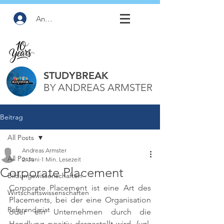
Anmelden
STUDYBREAK
BY ANDREAS ARMSTER
Beitrag
All Posts
Andreas Armster
All Posts
2. Juni
1 Min. Lesezeit
Corporate Placement
Bildungswissenschaften
Corporate Placement ist eine Art des 
Wirtschaftswissenschaften
Placements, bei der eine Organisation 
Referendariat
oder ein Unternehmen durch die 
Handlung positiv dargestellt wird. 
(vgl. 