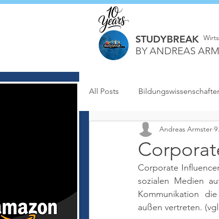
STUDYBREAK
Wirt
BY ANDREAS ARM
All Posts
Bildungswissenschafte
Andreas Armster
9
Corporate
Corporate Influence
sozialen Medien auf
Kommunikation die
außen vertreten. 
(vg