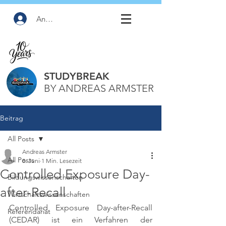
Anmelden
STUDYBREAK
BY ANDREAS ARMSTER
Beitrag
All Posts
Andreas Armster
All Posts
8. Juni
1 Min. Lesezeit
Controlled Exposure Day-
Bildungswissenschaften
after-Recall
Wirtschaftswissenschaften
Controlled Exposure Day-after-Recall 
Referendariat
(CEDAR) ist ein Verfahren der 