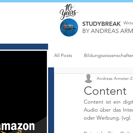
STUDYBREAK
Wirt
BY ANDREAS ARM
All Posts
Bildungswissenschafte
Andreas Armster
2
Content
Content ist ein digi
Audio über das Inte
oder Werbung. 
(vgl