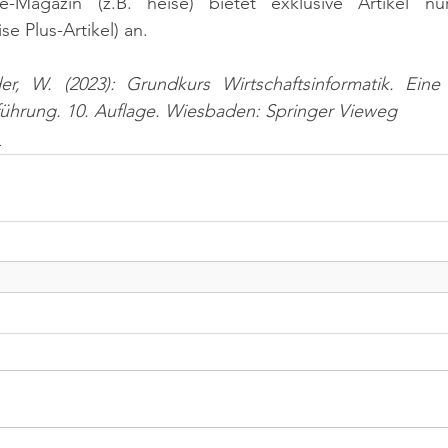
ne-Magazin (z.B. heise) bietet exklusive Artikel nu
e Plus-Artikel) an.
er, W. (2023): Grundkurs Wirtschaftsinformatik. Ein
nführung. 10. Auflage. Wiesbaden: Springer Vieweg
n