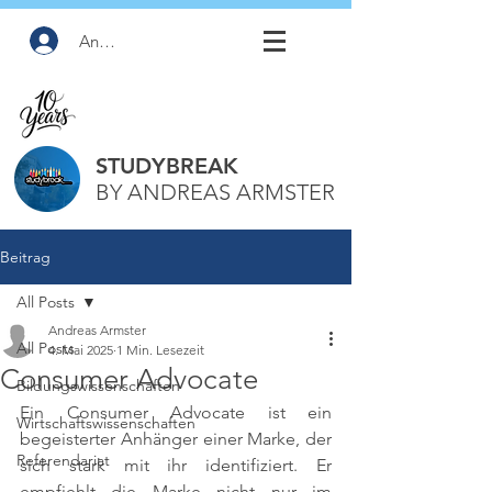
Anmelden
STUDYBREAK
BY ANDREAS ARMSTER
Beitrag
All Posts
Andreas Armster
All Posts
4. Mai 2025
1 Min. Lesezeit
Consumer Advocate
Bildungswissenschaften
Ein Consumer Advocate ist ein 
Wirtschaftswissenschaften
begeisterter Anhänger einer Marke, der 
Referendariat
sich stark mit ihr identifiziert. Er 
empfiehlt die Marke nicht nur im 