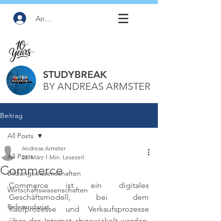
Anmelden
STUDYBREAK
BY ANDREAS ARMSTER
Beitrag
All Posts
Andreas Armster
All Posts
23. März
1 Min. Lesezeit
Commerce
Bildungswissenschaften
Commerce ist ein digitales 
Wirtschaftswissenschaften
Geschäftsmodell, bei dem 
Referendariat
Kaufprozesse und Verkaufsprozesse 
über das Internet abgewickelt werden, 