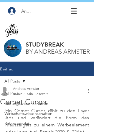
Anmelden
STUDYBREAK
BY ANDREAS ARMSTER
Beitrag
All Posts
Andreas Armster
All Posts
6. Juni
1 Min. Lesezeit
Comet Cursor
Bildungswissenschaften
Ein Comet Cursor zählt zu den Layer 
Wirtschaftswissenschaften
Ads und verändert die Form des 
Referendariat
Mauszeigers zu einem Werbeelement 
oder Logo. 
(vgl. Pepels 2020, S. 224 f.)