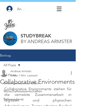
Anmelden
STUDYBREAK
BY ANDREAS ARMSTER
Beitrag
All Posts
Andreas Armster
All Posts
9. Mai
1 Min. Lesezeit
Collaborative Environments
Bildungswissenschaften
Collaborative Environments stehen für 
Wirtschaftswissenschaften
die vernetzte Zusammenarbeit in 
Referendariat
digitalen und physischen 
Arbeitsräumen. Teams arbeiten flexibel 