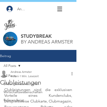
Anmelden
STUDYBREAK
BY ANDREAS ARMSTER
Beitrag
All Posts
Andreas Armster
All Posts
4. Juni
1 Min. Lesezeit
Clubleistungen
Bildungswissenschaften
Clubleistungen sind die exklusiven 
Wirtschaftswissenschaften
Vorteile eines Kundenclubs, 
Referendariat
beispielsweise Clubkarte, Clubmagazin, 
Bonussysteme, Rabatte oder 